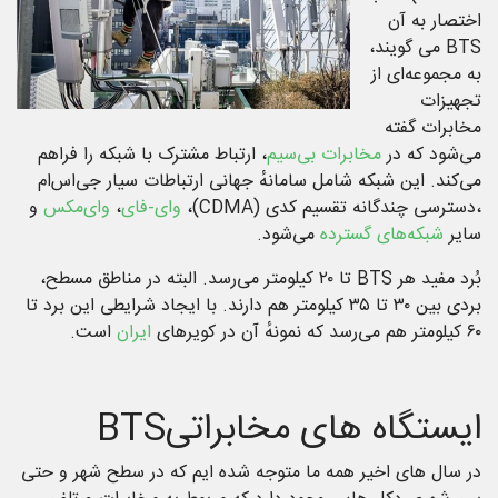
اختصار به آن
BTS می گویند،
به مجموعه‌ای از
تجهیزات
مخابرات گفته
می‌شود که در
مخابرات بی‌سیم
، ارتباط مشترک با شبکه را فراهم
می‌کند. این شبکه شامل سامانهٔ جهانی ارتباطات سیار جی‌اس‌ام
،دسترسی چندگانه تقسیم کدی (CDMA)،
وای-فای
،
وای‌مکس
و
سایر
شبکه‌های گسترده
می‌شود.
بُرد مفید هر BTS تا ۲۰ کیلومتر می‌رسد. البته در مناطق مسطح،
بردی بین ۳۰ تا ۳۵ کیلومتر هم دارند. با ایجاد شرایطی این برد تا
۶۰ کیلومتر هم می‌رسد که نمونهٔ آن در کویرهای
ایران
است.
ایستگاه های مخابراتیBTS
در سال های اخیر همه ما متوجه شده ایم که در سطح شهر و حتی